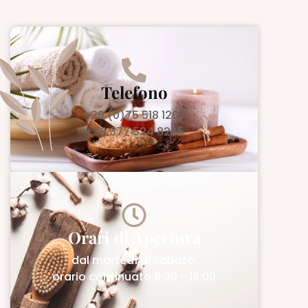
Telefono
+39 (0)75 518 1207
+39 377 524 8265
Orari di Apertura
dal martedì al sabato:
orario continuato 9:30 - 19:00